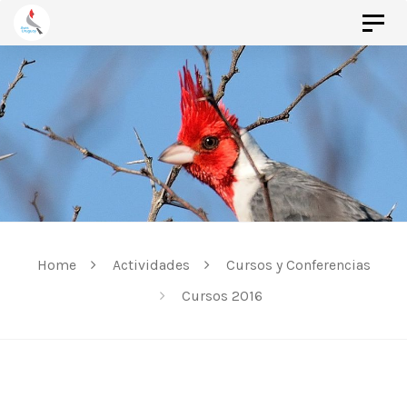
Togg
Skip
navi
Skip
to
links
primary
navigation
Skip
to
content
Home
Actividades
Cursos y Conferencias
Cursos 2016