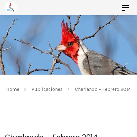
Togg
Skip
navi
Skip
to
links
primary
navigation
Skip
to
content
Home
Publicaciones
Charlando – Febrero 2014