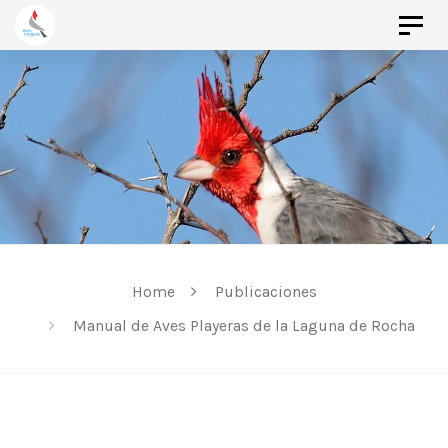
Togg
Skip
navi
Skip
to
links
primary
navigation
Skip
to
content
Home
Publicaciones
Manual de Aves Playeras de la Laguna de Rocha