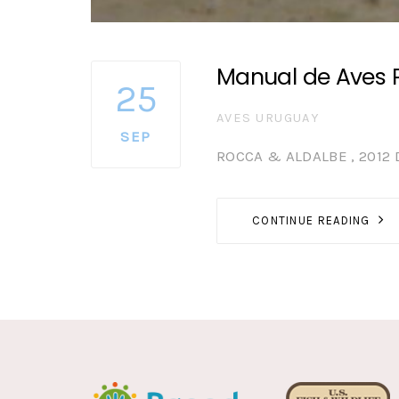
Manual de Aves 
25
AUTHOR
AVES URUGUAY
SEP
ROCCA & ALDALBE , 2012 
CONTINUE READING