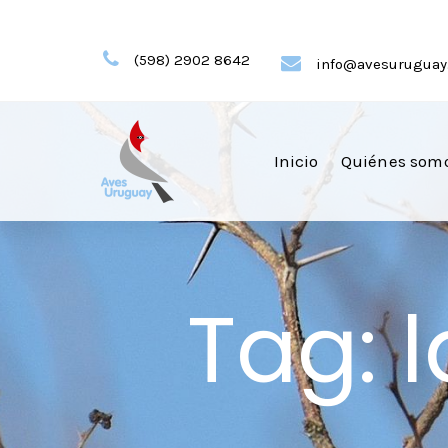
Skip
(598) 2902 8642
Skip
info@avesuruguay.
to
links
primary
navigation
Inicio
Quiénes som
Skip
to
content
Tag: 